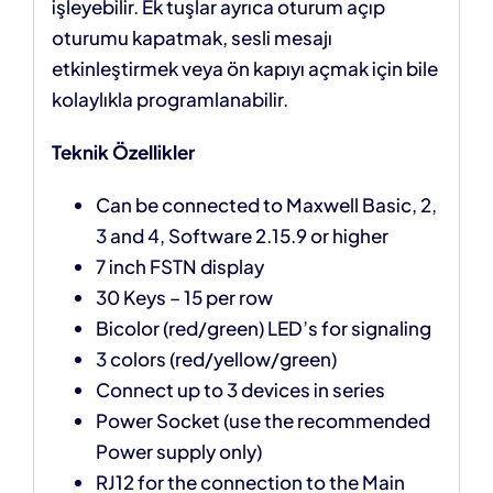
işleyebilir. Ek tuşlar ayrıca oturum açıp
oturumu kapatmak, sesli mesajı
etkinleştirmek veya ön kapıyı açmak için bile
kolaylıkla programlanabilir.
Teknik Özellikler
Can be connected to Maxwell Basic, 2,
3 and 4, Software 2.15.9 or higher
7 inch FSTN display
30 Keys – 15 per row
Bicolor (red/green) LED’s for signaling
3 colors (red/yellow/green)
Connect up to 3 devices in series
Power Socket (use the recommended
Power supply only)
RJ12 for the connection to the Main