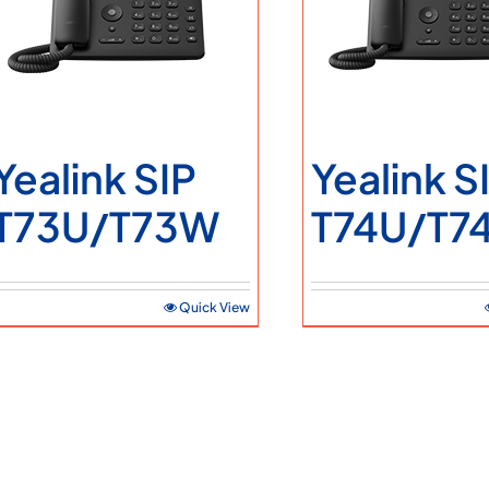
Ticari Bilgiler
Teklif Alın
Servis Talebi
Yealink SIP
Yealink S
T73U/T73W
T74U/T7
Quick View