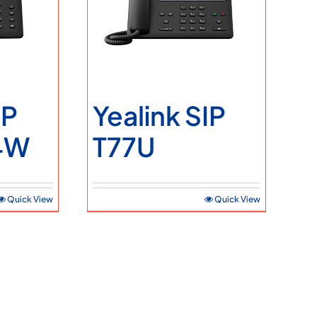
İletişim Bilgileri
Teklif Alın
IP
Yealink SIP
4W
T77U
Quick View
Quick View