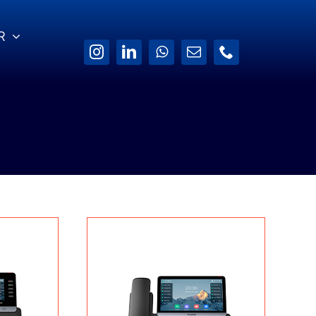
R
Yazılım Güvencesi
İletişim Bilgilerimiz
de
Software Assurance ile
ek
sistemleriniz sürekli
Bize 7×24
güncel kalsın.
şabileceğiniz İletişim
Kanallarımız.