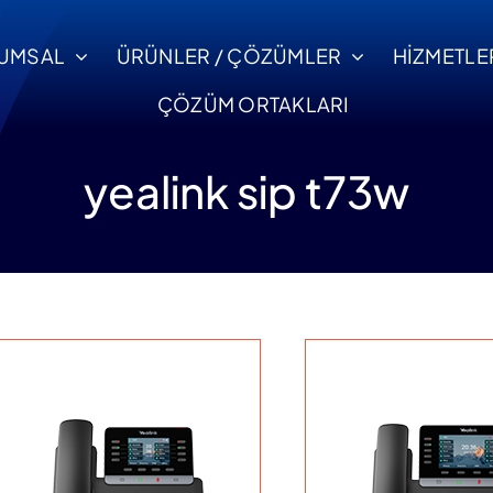
UMSAL
ÜRÜNLER / ÇÖZÜMLER
HİZMETLE
ÇÖZÜM ORTAKLARI
yealink sip t73w
ntaj ve Devreye Alma
Servis ve Destek
Ticari Bilgiler
tifikalı uzman ekipler
Uzaktan yada yerin
i
Ticari ve Banka
le sorunsuz devreye
profesyonel dest
Bilgilerimizi İnceleyin.
alma.
hizmeti.
Ula