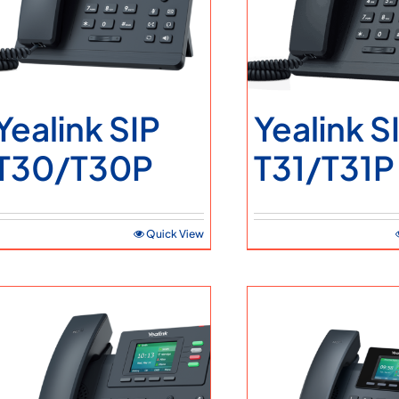
Ticari Bilgiler
Teklif Alın
Servis Talebi
Yealink SIP
Yealink S
T30/T30P
T31/T31P
Quick View