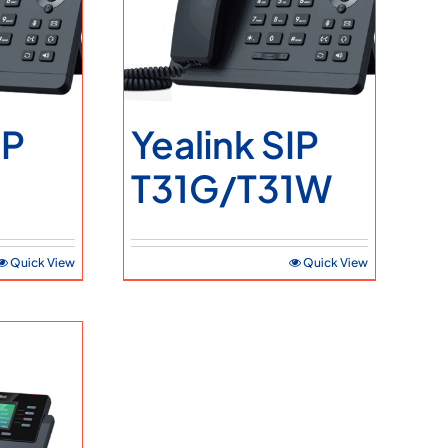
İletişim Bilgileri
Teklif Alın
IP
Yealink SIP
T31G/T31W
Quick View
Quick View