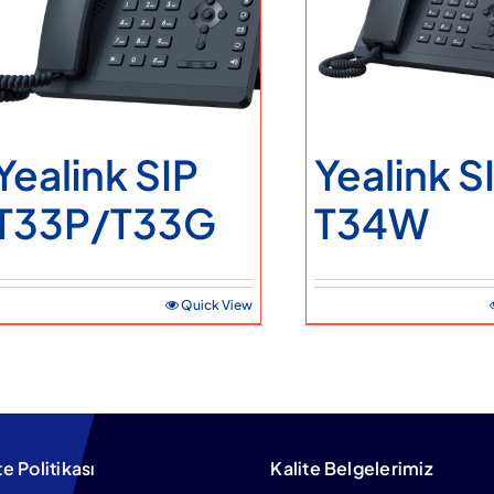
Yealink SIP
Yealink S
T33P/T33G
T34W
Quick View
te Politikası
Kalite Belgelerimiz