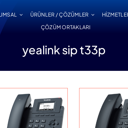
UMSAL
ÜRÜNLER / ÇÖZÜMLER
HİZMETLE
ÇÖZÜM ORTAKLARI
yealink sip t33p
ntaj ve Devreye Alma
Servis ve Destek
Ticari Bilgiler
tifikalı uzman ekipler
Uzaktan yada yerin
i
Ticari ve Banka
le sorunsuz devreye
profesyonel dest
Bilgilerimizi İnceleyin.
alma.
hizmeti.
Ula