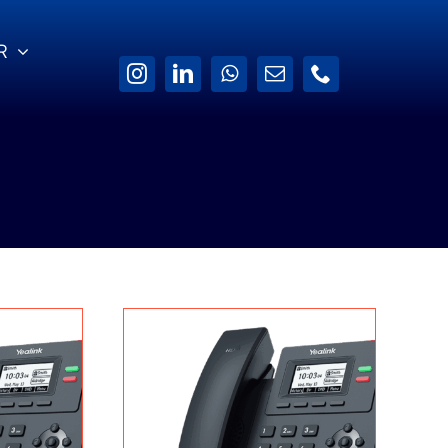
R
Yazılım Güvencesi
İletişim Bilgilerimiz
de
Software Assurance ile
ek
sistemleriniz sürekli
Bize 7×24
güncel kalsın.
şabileceğiniz İletişim
Kanallarımız.