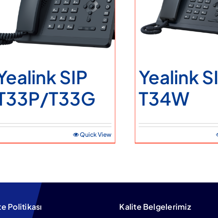
Yealink SIP
Yealink S
T33P/T33G
T34W
Quick View
te Politikası
Kalite Belgelerimiz