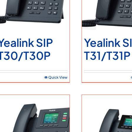
Ticari Bilgiler
Teklif Alın
Servis Talebi
Yealink SIP
Yealink S
T30/T30P
T31/T31P
Quick View