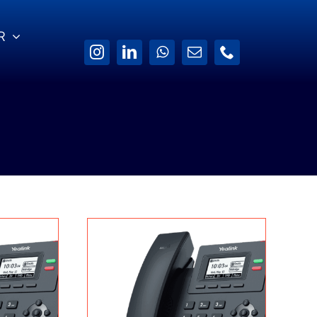
R
Yazılım Güvencesi
İletişim Bilgilerimiz
de
Software Assurance ile
ek
sistemleriniz sürekli
Bize 7×24
güncel kalsın.
şabileceğiniz İletişim
Kanallarımız.