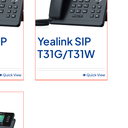
İletişim Bilgileri
Teklif Alın
IP
Yealink SIP
T31G/T31W
Quick View
Quick View