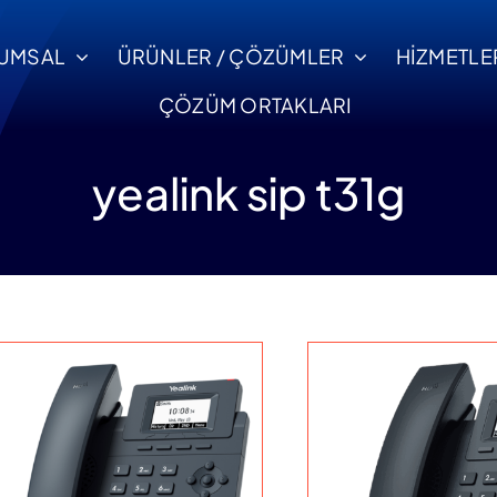
UMSAL
ÜRÜNLER / ÇÖZÜMLER
HİZMETLE
ÇÖZÜM ORTAKLARI
yealink sip t31g
ntaj ve Devreye Alma
Servis ve Destek
Ticari Bilgiler
tifikalı uzman ekipler
Uzaktan yada yerin
i
Ticari ve Banka
le sorunsuz devreye
profesyonel dest
Bilgilerimizi İnceleyin.
alma.
hizmeti.
Ula