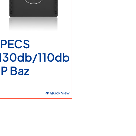
Ticari Bilgiler
Teklif Alın
Servis Talebi
iPECS
130db/110db
IP Baz
Quick View