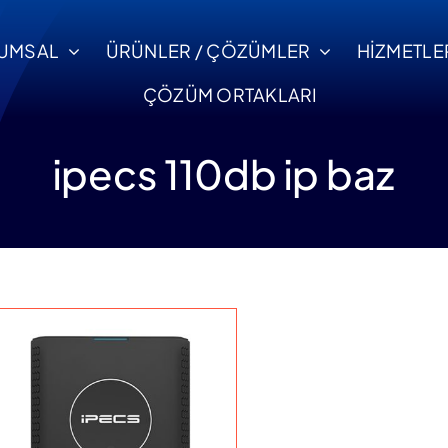
UMSAL
ÜRÜNLER / ÇÖZÜMLER
HİZMETLE
ÇÖZÜM ORTAKLARI
ipecs 110db ip baz
ntaj ve Devreye Alma
Servis ve Destek
Ticari Bilgiler
tifikalı uzman ekipler
Uzaktan yada yerin
i
Ticari ve Banka
le sorunsuz devreye
profesyonel dest
Bilgilerimizi İnceleyin.
alma.
hizmeti.
Ula