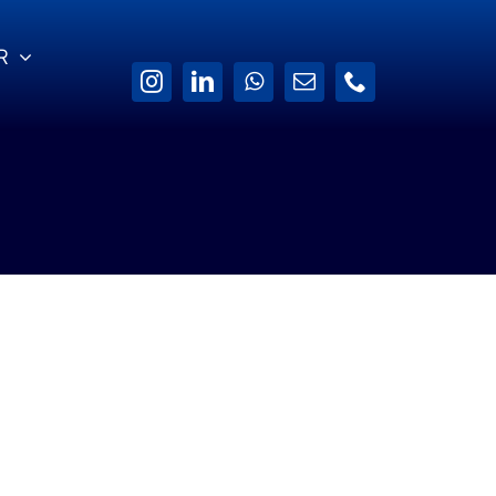
R
Yazılım Güvencesi
İletişim Bilgilerimiz
de
Software Assurance ile
ek
sistemleriniz sürekli
Bize 7×24
güncel kalsın.
şabileceğiniz İletişim
Kanallarımız.