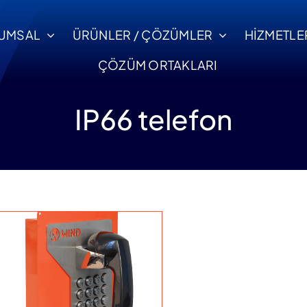
UMSAL
ÜRÜNLER / ÇÖZÜMLER
HİZMETLE
ÇÖZÜM ORTAKLARI
IP66 telefon
ntaj ve Devreye Alma
Servis ve Destek
Ticari Bilgiler
tifikalı uzman ekipler
Uzaktan yada yerin
i
Ticari ve Banka
le sorunsuz devreye
profesyonel dest
Bilgilerimizi İnceleyin.
alma.
hizmeti.
Ula