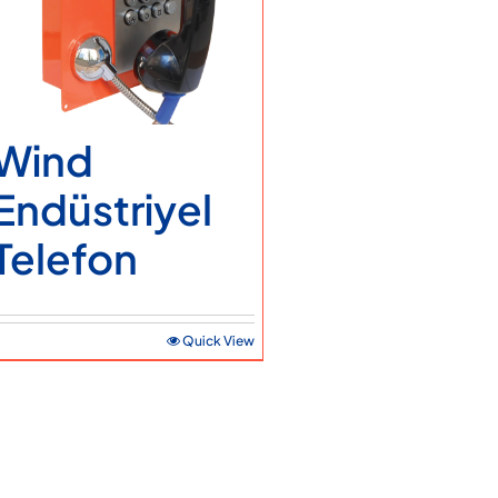
Ticari Bilgiler
Teklif Alın
Servis Talebi
Wind
Endüstriyel
Telefon
Quick View