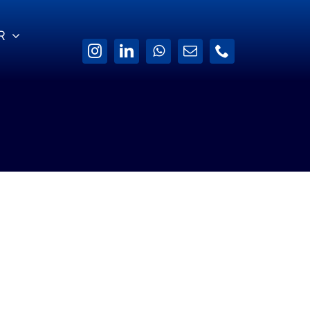
R
Yazılım Güvencesi
İletişim Bilgilerimiz
de
Software Assurance ile
ek
sistemleriniz sürekli
Bize 7×24
güncel kalsın.
şabileceğiniz İletişim
Kanallarımız.