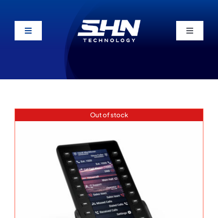
Skip
to
content
Toggle
Toggle
Navigation
Navigati
KURUMSAL
TEKLİF AL
ÜRÜNLER / ÇÖZÜMLER
Out of stock
HİZMETLER
ÇÖZÜM ORTAKLARI