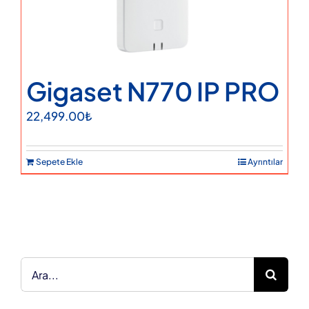
Gigaset N770 IP PRO
22,499.00
₺
Sepete Ekle
Ayrıntılar
Ara: