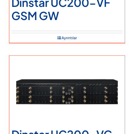
Dinstar UC200-VF
GSM GW
Ayrıntılar