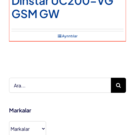
Dinstar UC200-VG
GSM GW
Ayrıntılar
Ara:
Markalar