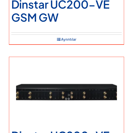
Dinstar UC200-VE
GSM GW
Ayrıntılar