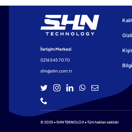
Teklif Alın
Kali
Gizl
İletişim Merkezi
Kişi
0216 545 70 70
Bilg
shn@shn.com.tr
© 2025 • SHN TEKNOLOJI • Tüm hakları saklıdır