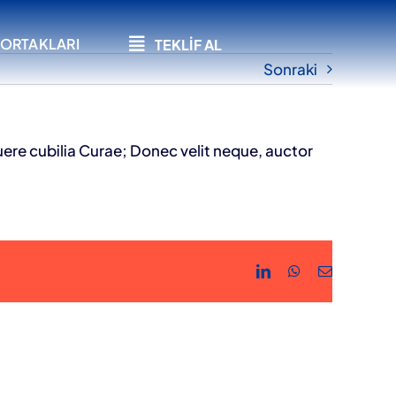
ORTAKLARI
TEKLİF AL
Sonraki
uere cubilia Curae; Donec velit neque, auctor
Yazılım Güvencesi
İletişim Bilgilerimiz
LinkedIn
WhatsApp
E-
e
Software Assurance ile
posta
meti.
sistemleriniz sürekli güncel
e 7×24 Ulaşabileceğiniz
kalsın.
İletişim Kanallarımız.
İletişim Bilgileri